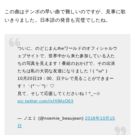
この曲はテンポの早い曲で難しいのですが、見事に歌
いきりました。日本語の発音も完璧でしたね。
ついに、のどじまんtheワールドのオフィシャルウ
ェブサイトで、世界中から来た参加している人た
ちの写真を見えます！番組のおかげで、その出演
たちは私の大切な友達になりました！( ^ω^ )
10月20日19：00、日テレで見ることができまー
す！╰(*´︶`*)╯♡
見て、そして応援してくださいね！^_−☆
pic.twitter.com/IxfXlMsQ63
— ノエミ (@noemie_beaujean)
2018年10月15
日