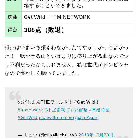
場することができました。
選曲
Get Wild ／ TM NETWORK
388点（敗退）
得点
得点はいまいち振るわなかったですが、かっこよかっ
た！ 聴かせる曲というよりは盛り上がる曲なので少
し不利だったかもしれません。私は世代がドンピシャ
なので懐かしく聴いていました。
のどじまんTHEワールド！でGet Wild！
#tmnetwork
#小室哲哉
#宇都宮隆
#木根尚登
#GetWild
pic.twitter.com/qygJJoAsdn
— リュウ (@tribalkicks_twi)
2018年10月20日