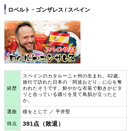
ロベルト・ゴンザレス / スペイン
スペインのカタルーニャ州の生まれ。42歳。
旅行で訪れた日本の「阿波おどり」に心を奪
経歴
われたそうです。鮮やかな衣装で動きがピタ
リと合っている踊りを見て鳥肌が立ったと
か。
選曲
瞳をとじて ／ 平井堅
391点（敗退）
得点