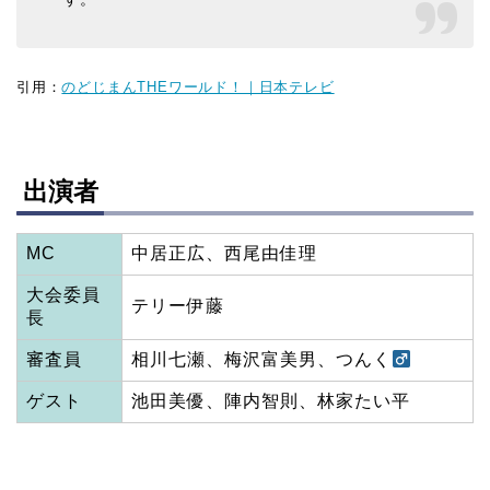
引用：
のどじまんTHEワールド！｜日本テレビ
出演者
MC
中居正広、西尾由佳理
大会委員
テリー伊藤
長
審査員
相川七瀬、梅沢富美男、つんく
ゲスト
池田美優、陣内智則、林家たい平