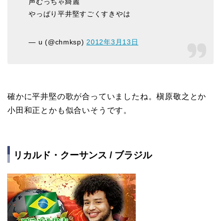
声むっちゃ綺麗
やっぱり平井堅すごくすきやは
— u (@chmksp)
2012年3月13日
確かに平井堅の歌が合っていましたね。槇原敬之とか
小田和正とかも似合いそうです。
リカルド・クーサンス / ブラジル