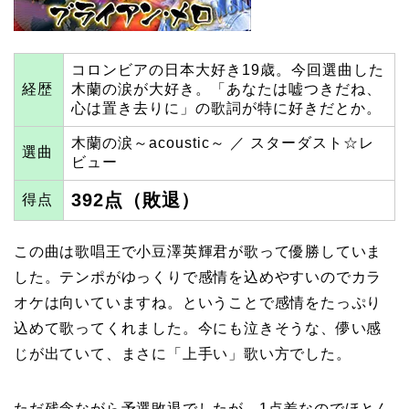
コロンビアの日本大好き19歳。今回選曲した
経歴
木蘭の涙が大好き。「あなたは嘘つきだね、
心は置き去りに」の歌詞が特に好きだとか。
木蘭の涙～acoustic～ ／ スターダスト☆レ
選曲
ビュー
392点（敗退）
得点
この曲は歌唱王で小豆澤英輝君が歌って優勝していま
した。テンポがゆっくりで感情を込めやすいのでカラ
オケは向いていますね。ということで感情をたっぷり
込めて歌ってくれました。今にも泣きそうな、儚い感
じが出ていて、まさに「上手い」歌い方でした。
ただ残念ながら予選敗退でしたが、1点差なのでほとん