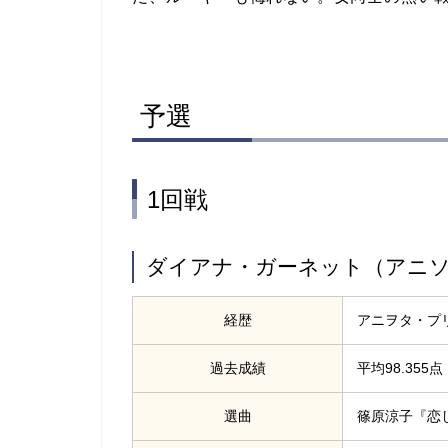
予選
1回戦
ダイアナ・ガーネット（アニ
経歴
アニヲタ・プ
過去成績
平均98.355点
選曲
篠原涼子『恋