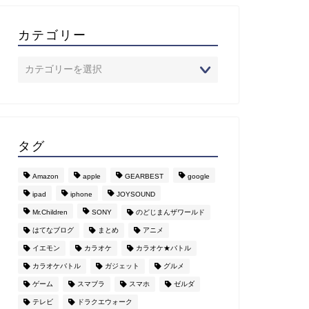
カテゴリー
タグ
Amazon
apple
GEARBEST
google
ipad
iphone
JOYSOUND
Mr.Children
SONY
のどじまんザワールド
はてなブログ
まとめ
アニメ
イエモン
カラオケ
カラオケ★バトル
カラオケバトル
ガジェット
グルメ
ゲーム
スマブラ
スマホ
ゼルダ
テレビ
ドラクエウォーク