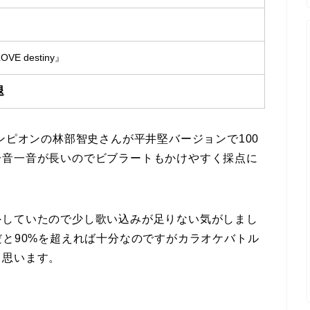
E destiny』
退
ンピオンの林部智史さんが平井堅バージョンで100
一音一音が長いのでビブラートもかけやすく採点に
外していたので少し歌い込みが足りない気がしまし
だと90%を超えれば十分なのですがカラオケバトル
と思います。