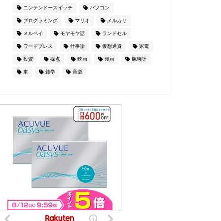
ニンテンドースイッチ
パソコン
プログラミング
マリオ
メルカリ
メルペイ
モヤモヤ話
ランドセル
ワードプレス
仕事論
仮想通貨
家電
投資
採点
映画
漫画
腕時計
車
雑学
音楽