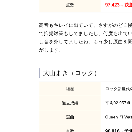
点数
97.423→
高音もキレイに出ていて、さすがのど自
て抑揚対策もしてましたし、何度も出て
し音を外してましたね。もう少し原曲を聞
がします。
大山まき（ロック）
経歴
ロック新世代
過去成績
平均92.957点
選曲
Queen『I Was 
点数
90.816→