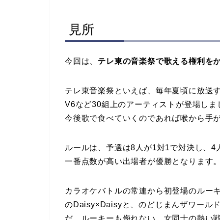
見所
今回は、
テレ東の音楽祭で歌える権利を
テレ東音楽祭といえば、毎年夏頃に放送す
V6など30組上のアーティストが登場し
今後歌で食べていくのであれば喉から手
ルールは、予選は8人が1対1で対決し、
一番点数が高い出場者が優勝となります
カラオケバトルの常連から初登場のルーキ
のDaisy×Daisyと、のどじまんザワ
だ、ルーキーも侮れない。女同士の熱い