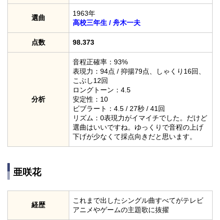
1963年
選曲
高校三年生 / 舟木一夫
点数
98.373
音程正確率：93%
表現力：94点 / 抑揚79点、しゃくり16回、
こぶし12回
ロングトーン：4.5
分析
安定性：10
ビブラート：4.5 / 27秒 / 41回
リズム：0表現力がイマイチでした。だけど
選曲はいいですね。ゆっくりで音程の上げ
下げが少なくて採点向きだと思います。
亜咲花
これまで出したシングル曲すべてがテレビ
経歴
アニメやゲームの主題歌に抜擢