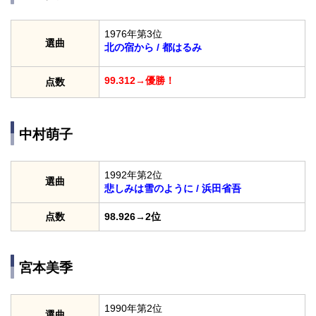
1976年第3位
選曲
北の宿から / 都はるみ
99.312→優勝！
点数
中村萌子
1992年第2位
選曲
悲しみは雪のように / 浜田省吾
点数
98.926→2位
宮本美季
1990年第2位
選曲