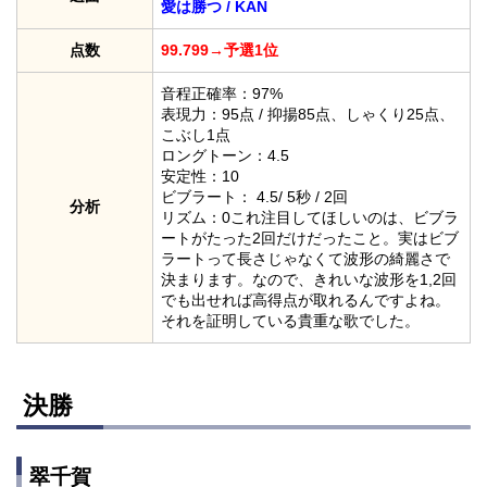
愛は勝つ / KAN
点数
99.799→予選1位
音程正確率：97%
表現力：95点 / 抑揚85点、しゃくり25点、
こぶし1点
ロングトーン：4.5
安定性：10
ビブラート： 4.5/ 5秒 / 2回
分析
リズム：0これ注目してほしいのは、ビブラ
ートがたった2回だけだったこと。実はビブ
ラートって長さじゃなくて波形の綺麗さで
決まります。なので、きれいな波形を1,2回
でも出せれば高得点が取れるんですよね。
それを証明している貴重な歌でした。
決勝
翠千賀