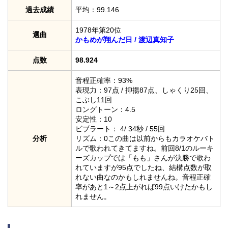
過去成績
平均：99.146
1978年第20位
選曲
かもめが翔んだ日 / 渡辺真知子
点数
98.924
音程正確率：93%
表現力：97点 / 抑揚87点、しゃくり25回、
こぶし11回
ロングトーン：4.5
安定性：10
ビブラート： 4/ 34秒 / 55回
分析
リズム：0この曲は以前からもカラオケバト
ルで歌われてきてますね。前回8/1のルーキ
ーズカップでは「もも」さんが決勝で歌わ
れていますが95点でしたね、結構点数が取
れない曲なのかもしれませんね。音程正確
率があと1～2点上がれば99点いけたかもし
れません。