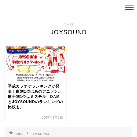
Life is alright。
― TAG ―
JOYSOUND
音楽・カラオケ
平成カラオケランキングが発
表！曲別1位はあのアニソン。
歌手別1位はミスチル！DAM
とJOYSOUNDのランキングの
比較も。
2019年3月2日
HOME
JOYSOUND