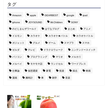
タグ
Amazon
apple
GEARBEST
google
ipad
iphone
JOYSOUND
Mr.Children
SONY
のどじまんザワールド
はてなブログ
まとめ
アニメ
イエモン
カラオケ
カラオケ★バトル
カラオケバトル
ガジェット
グルメ
ゲーム
スマブラ
スマホ
ゼルダ
テレビ
ドラクエウォーク
ニンテンドースイッチ
パソコン
プログラミング
マリオ
メルカリ
メルペイ
モヤモヤ話
ランドセル
ワードプレス
仕事論
仮想通貨
家電
投資
採点
映画
漫画
腕時計
車
雑学
音楽