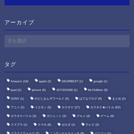
アーカイブ
ア
ー
カ
イ
ブ
タグ
Amazon
(18)
apple
(2)
GEARBEST
(1)
google
(1)
ipad
(2)
iphone
(6)
JOYSOUND
(1)
Mr.Children
(9)
SONY
(1)
のどじまんザワールド
(5)
はてなブログ
(9)
まとめ
(2)
アニメ
(2)
イエモン
(5)
カラオケ
(27)
カラオケ★バトル
(63)
カラオケバトル
(3)
ガジェット
(3)
グルメ
(4)
ゲーム
(9)
スマブラ
(1)
スマホ
(6)
ゼルダ
(1)
テレビ
(3)
ドラクエウォーク
(2)
ニンテンドースイッチ
(8)
パソコン
(1)