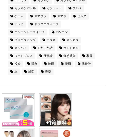
イエモン
カラオケ
カラオケ★バトル
カラオケバトル
ガジェット
グルメ
ゲーム
スマブラ
スマホ
ゼルダ
テレビ
ドラクエウォーク
ニンテンドースイッチ
パソコン
プログラミング
マリオ
メルカリ
メルペイ
モヤモヤ話
ランドセル
ワードプレス
仕事論
仮想通貨
家電
投資
採点
映画
漫画
腕時計
車
雑学
音楽