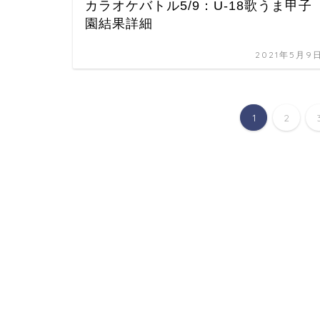
カラオケバトル5/9：U-18歌うま甲子
園結果詳細
2021年5月9
1
2