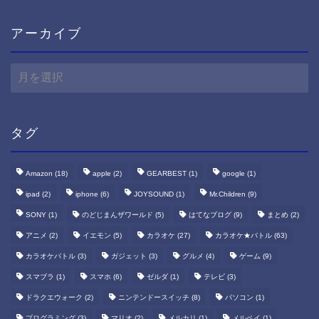
アーカイブ
ア
ー
カ
イ
ブ
タグ
Amazon
(18)
apple
(2)
GEARBEST
(1)
google
(1)
ipad
(2)
iphone
(6)
JOYSOUND
(1)
Mr.Children
(9)
SONY
(1)
のどじまんザワールド
(5)
はてなブログ
(9)
まとめ
(2)
アニメ
(2)
イエモン
(5)
カラオケ
(27)
カラオケ★バトル
(63)
カラオケバトル
(3)
ガジェット
(3)
グルメ
(4)
ゲーム
(9)
スマブラ
(1)
スマホ
(6)
ゼルダ
(1)
テレビ
(3)
ドラクエウォーク
(2)
ニンテンドースイッチ
(8)
パソコン
(1)
プログラミング
(3)
マリオ
(2)
メルカリ
(1)
メルペイ
(1)