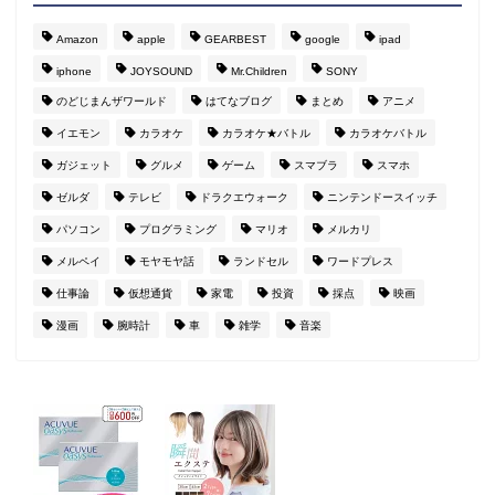
Amazon
apple
GEARBEST
google
ipad
iphone
JOYSOUND
Mr.Children
SONY
のどじまんザワールド
はてなブログ
まとめ
アニメ
イエモン
カラオケ
カラオケ★バトル
カラオケバトル
ガジェット
グルメ
ゲーム
スマブラ
スマホ
ゼルダ
テレビ
ドラクエウォーク
ニンテンドースイッチ
パソコン
プログラミング
マリオ
メルカリ
メルペイ
モヤモヤ話
ランドセル
ワードプレス
仕事論
仮想通貨
家電
投資
採点
映画
漫画
腕時計
車
雑学
音楽