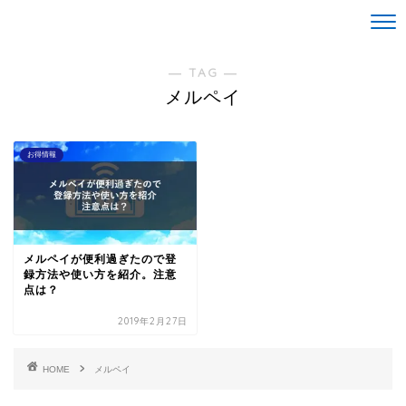
Life is alright。
― TAG ―
メルペイ
お得情報
メルペイが便利過ぎたので登
録方法や使い方を紹介。注意
点は？
2019年2月27日
HOME
メルペイ