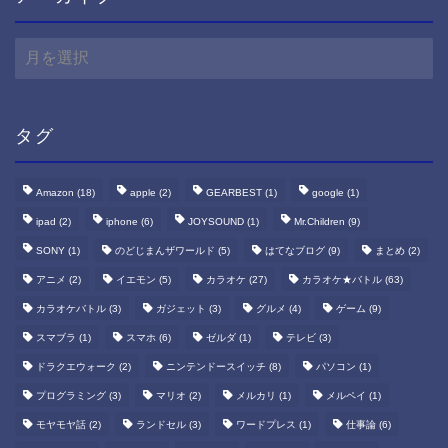
ア
ー
カ
イ
ブ
タグ
Amazon
(18)
apple
(2)
GEARBEST
(1)
google
(1)
ipad
(2)
iphone
(6)
JOYSOUND
(1)
Mr.Children
(9)
SONY
(1)
のどじまんザワールド
(5)
はてなブログ
(9)
まとめ
(2)
アニメ
(2)
イエモン
(5)
カラオケ
(27)
カラオケ★バトル
(63)
カラオケバトル
(3)
ガジェット
(3)
グルメ
(4)
ゲーム
(9)
スマブラ
(1)
スマホ
(6)
ゼルダ
(1)
テレビ
(3)
ドラクエウォーク
(2)
ニンテンドースイッチ
(8)
パソコン
(1)
プログラミング
(3)
マリオ
(2)
メルカリ
(1)
メルペイ
(1)
モヤモヤ話
(2)
ランドセル
(3)
ワードプレス
(1)
仕事論
(6)