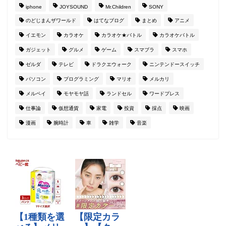
iphone
JOYSOUND
Mr.Children
SONY
のどじまんザワールド
はてなブログ
まとめ
アニメ
イエモン
カラオケ
カラオケ★バトル
カラオケバトル
ガジェット
グルメ
ゲーム
スマブラ
スマホ
ゼルダ
テレビ
ドラクエウォーク
ニンテンドースイッチ
パソコン
プログラミング
マリオ
メルカリ
メルペイ
モヤモヤ話
ランドセル
ワードプレス
仕事論
仮想通貨
家電
投資
採点
映画
漫画
腕時計
車
雑学
音楽