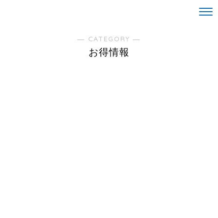
Life is alright。
― CATEGORY ―
お得情報