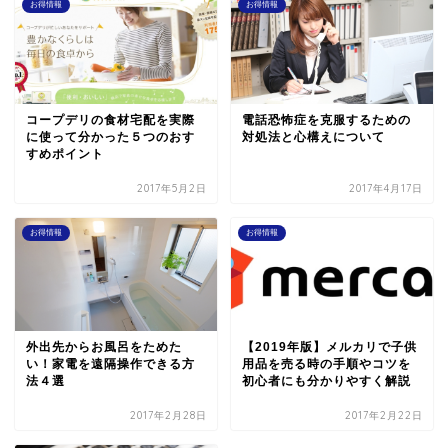
お得情報
お得情報
コープデリの食材宅配を実際
電話恐怖症を克服するための
に使って分かった５つのおす
対処法と心構えについて
すめポイント
2017年5月2日
2017年4月17日
お得情報
お得情報
外出先からお風呂をためた
【2019年版】メルカリで子供
い！家電を遠隔操作できる方
用品を売る時の手順やコツを
法４選
初心者にも分かりやすく解説
2017年2月28日
2017年2月22日