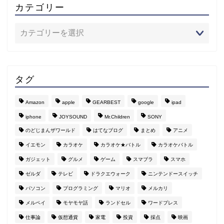
カテゴリー
タグ
Amazon
apple
GEARBEST
google
ipad
iphone
JOYSOUND
Mr.Children
SONY
のどじまんザワールド
はてなブログ
まとめ
アニメ
イエモン
カラオケ
カラオケ★バトル
カラオケバトル
ガジェット
グルメ
ゲーム
スマブラ
スマホ
ゼルダ
テレビ
ドラクエウォーク
ニンテンドースイッチ
パソコン
プログラミング
マリオ
メルカリ
メルペイ
モヤモヤ話
ランドセル
ワードプレス
仕事論
仮想通貨
家電
投資
採点
映画