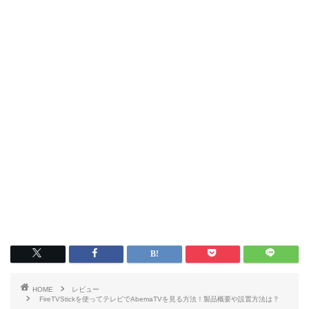
HOME
レビュー
FireTVStickを使ってテレビでAbemaTVを見る方法！製品概要や設置方法は？