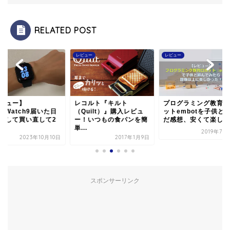
RELATED POST
ュー
レビュー
レビュー
コルト『キルト
プログラミング教育ロボ
ランドセルの素材は
uilt）』購入レビュ
ットembotを子供と遊ん
リーノと本革どっち
！いつもの食パンを簡
だ感想、安くて楽し...
いの？実際に使って
.
た...
2019年7月11日
2017年1月9日
2019年
スポンサーリンク