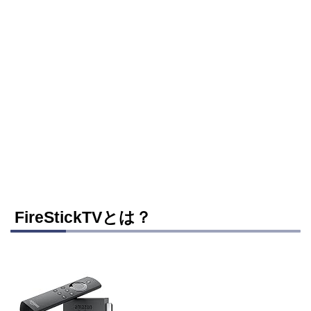
FireStickTVとは？