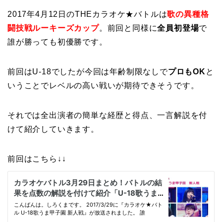
2017年4月12日のTHEカラオケ★バトルは
歌の異種格
闘技戦ルーキーズカップ
。前回と同様に
全員初登場
で
誰が勝っても初優勝です。
前回はU-18でしたが今回は年齢制限なしで
プロもOK
と
いうことでレベルの高い戦いが期待できそうです。
それでは全出演者の簡単な経歴と得点、一言解説を付
けて紹介していきます。
前回はこちら↓↓