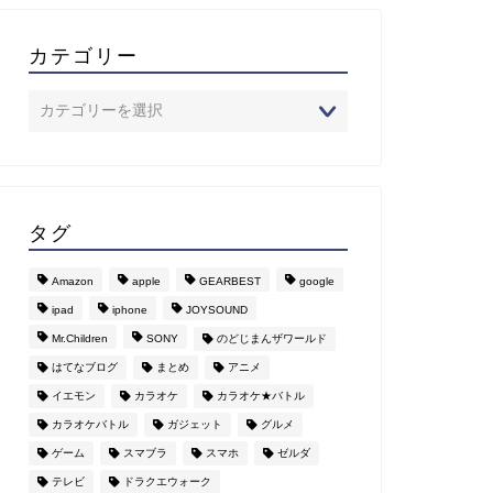
カテゴリー
タグ
Amazon
apple
GEARBEST
google
ipad
iphone
JOYSOUND
Mr.Children
SONY
のどじまんザワールド
はてなブログ
まとめ
アニメ
イエモン
カラオケ
カラオケ★バトル
カラオケバトル
ガジェット
グルメ
ゲーム
スマブラ
スマホ
ゼルダ
テレビ
ドラクエウォーク