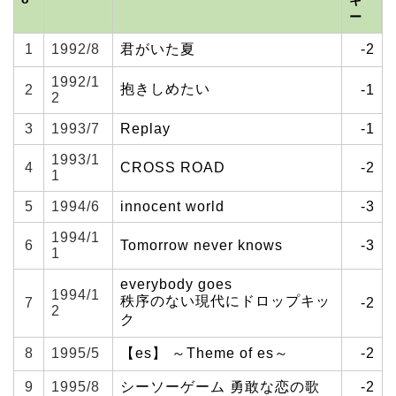
ー
1
1992/8
君がいた夏
-2
1992/1
抱きしめたい
2
-1
2
3
1993/7
Replay
-1
1993/1
4
CROSS ROAD
-2
1
5
1994/6
innocent world
-3
1994/1
6
Tomorrow never knows
-3
1
everybody goes
1994/1
秩序のない現代にドロップキッ
7
-2
2
ク
8
1995/5
【es】 ～Theme of es～
-2
9
1995/8
シーソーゲーム 勇敢な恋の歌
-2