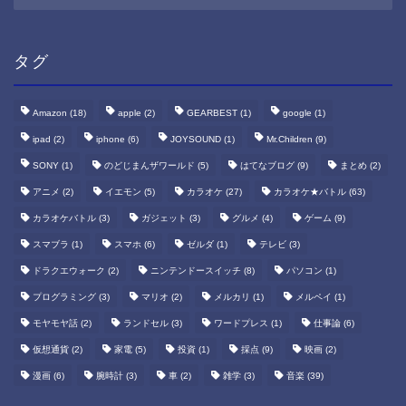
カ
イ
ブ
タグ
Amazon
(18)
apple
(2)
GEARBEST
(1)
google
(1)
ipad
(2)
iphone
(6)
JOYSOUND
(1)
Mr.Children
(9)
SONY
(1)
のどじまんザワールド
(5)
はてなブログ
(9)
まとめ
(2)
アニメ
(2)
イエモン
(5)
カラオケ
(27)
カラオケ★バトル
(63)
カラオケバトル
(3)
ガジェット
(3)
グルメ
(4)
ゲーム
(9)
スマブラ
(1)
スマホ
(6)
ゼルダ
(1)
テレビ
(3)
ドラクエウォーク
(2)
ニンテンドースイッチ
(8)
パソコン
(1)
プログラミング
(3)
マリオ
(2)
メルカリ
(1)
メルペイ
(1)
モヤモヤ話
(2)
ランドセル
(3)
ワードプレス
(1)
仕事論
(6)
仮想通貨
(2)
家電
(5)
投資
(1)
採点
(9)
映画
(2)
漫画
(6)
腕時計
(3)
車
(2)
雑学
(3)
音楽
(39)