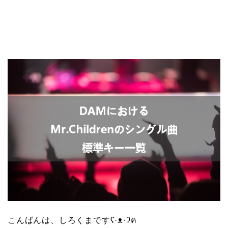
こんばんは、しろくまですʕ·ᴥ·ʔฅ