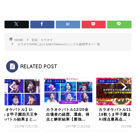
HOME
音楽・カラオケ
カラオケDAMにおけるMr.Childrenのシングル曲標準キー一覧
RELATED POST
・カラオケ
音楽・カラオケ
音楽・カラオケ
カラオケバトル】U-
カラオケバトル12/20全
カラオケバトル11/1
8歌うま甲子園四天王争
出場者の経歴、選曲、得
18歌うま甲子園まと
戦のバトル結果まと...
点と解析結果【最強...
Ai採点最高点...
2019年11月17日
2017年12月20日
2020年1