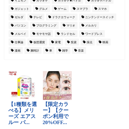
イエモン
カラオケ
カラオケ★バトル
カラオケバトル
ガジェット
グルメ
ゲーム
スマブラ
スマホ
ゼルダ
テレビ
ドラクエウォーク
ニンテンドースイッチ
パソコン
プログラミング
マリオ
メルカリ
メルペイ
モヤモヤ話
ランドセル
ワードプレス
仕事論
仮想通貨
家電
投資
採点
映画
漫画
腕時計
車
雑学
音楽