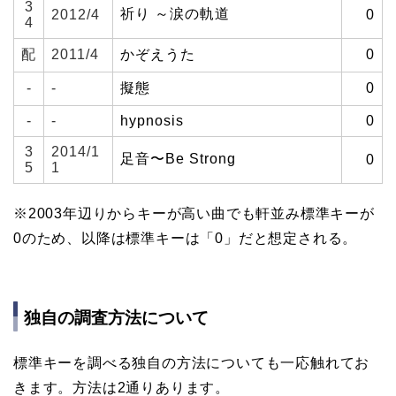
3
祈り ～涙の軌道
2012/4
0
4
配
2011/4
かぞえうた
0
-
-
擬態
0
-
-
hypnosis
0
3
2014/1
足音〜Be Strong
0
5
1
※2003年辺りからキーが高い曲でも軒並み標準キーが
0のため、以降は標準キーは「0」だと想定される。
独自の調査方法について
標準キーを調べる独自の方法についても一応触れてお
きます。方法は2通りあります。