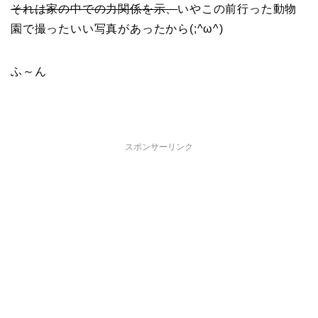
それは家の中での力関係を示、
いやこの前行った動物
園で撮ったいい写真があったから(;^ω^)
ふ～ん
スポンサーリンク