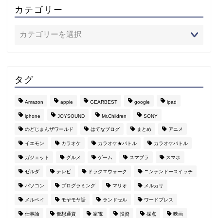
カテゴリー
タグ
Amazon
apple
GEARBEST
google
ipad
iphone
JOYSOUND
Mr.Children
SONY
のどじまんザワールド
はてなブログ
まとめ
アニメ
イエモン
カラオケ
カラオケ★バトル
カラオケバトル
ガジェット
グルメ
ゲーム
スマブラ
スマホ
ゼルダ
テレビ
ドラクエウォーク
ニンテンドースイッチ
パソコン
プログラミング
マリオ
メルカリ
メルペイ
モヤモヤ話
ランドセル
ワードプレス
仕事論
仮想通貨
家電
投資
採点
映画