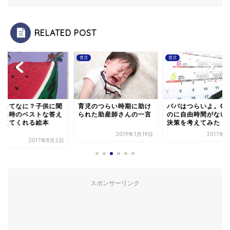
RELATED POST
育児
育児
るってなに？子供に聞
育児のつらい時期に助け
パパはつらいよ。G
れた時のベストな答え
られた助産師さんの一言
のに自由時間がない
教えてくれる絵本
決策を考えてみた
...
2019年1月19日
2017年
2017年8月2日
スポンサーリンク