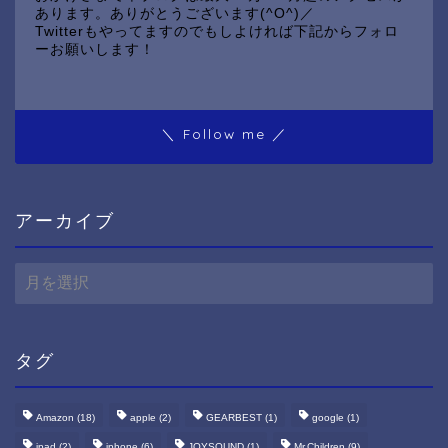
あります。ありがとうございます(^O^)／
Twitterもやってますのでもしよければ下記からフォロ
ーお願いします！
＼ Follow me ／
アーカイブ
ア
ー
カ
イ
ブ
タグ
Amazon
(18)
apple
(2)
GEARBEST
(1)
google
(1)
ipad
(2)
iphone
(6)
JOYSOUND
(1)
Mr.Children
(9)