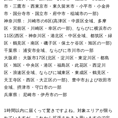
市・三鷹市・西東京市・東久留米市・小平市・小金井
市・国分寺市・国立市・府中市・稲城市の一部)
神奈川県： 川崎市の6区(高津区・中原区全域、多摩
区・宮前区・川崎区・幸区の一部)、ならびに横浜市の
11区(西区・神奈川区・港北区・中区全域、都筑区・緑
区・鶴見区・南区・磯子区・保土ケ谷区・旭区の一部)
千葉県： 浦安市全域、ならびに市川市の一部
大阪府： 大阪市17区(北区・淀川区・東淀川区・都島
区・旭区・中央区・港区・福島区・此花区・西淀川
区・浪速区全域、ならびに城東区・東成区・鶴見区・
天王寺区・西区・大正区の一部)、豊中市および吹田市
全域、摂津市・守口市の一部
兵庫県： 尼崎市・伊丹市の一部
1時間以内に届くって驚きですよね。対象エリアが限ら
れていますが、これから拡張されると思いますので定